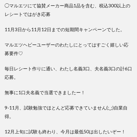
◯マルエツにて協賛メーカー商品
1
品を含む、税込
300
以上の
レシートではがき応募
11
月
3
日から
11
月
12
日までの短期間キャンペーンでした。
マルエツヘビーユーザーのわたしにとってはすごく嬉しい応
募要件
♡
毎日レシート作りに通い、わたし名義
3
口、夫名義
3
口の計
6
口
応募。
無事に
1
口夫名義で当選できましたー！
9-11
月、試験勉強でほとんど応募できていません
(;_;)
自業自
得。
12
月上旬に試験も終わり、今月は最低
50
は出したいぞー！