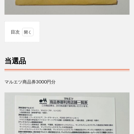
目次
1
当
選
品
当選品
2
当
選
マルエツ商品券
3000
円分
数
3
応募履
歴