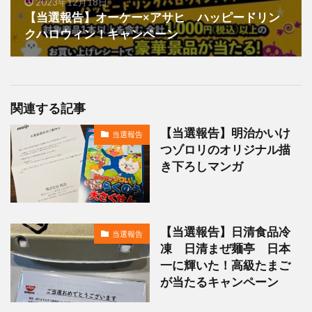
2023年12月18日
【当選報告】オーケー×アサヒ ハッピードリン
クハロウィン！キャンペーン
関連する記事
【当選報告】明治かいけ
当選報告
つゾロリのオリジナル描
き下ろしマンガ
【当選報告】日清食品冷
当選報告
凍 日清まぜ麺亭 日本
一に輝いた！高級たまご
が当たるキャンペーン