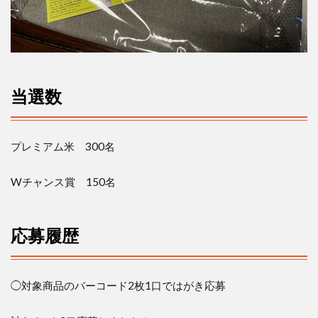
当選数
プレミアム米
300
名
W
チャンス賞
150
名
応募履歴
◯対象商品のバーコード
2
枚
1
口ではがき応募