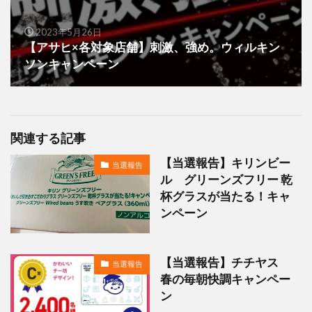
2023年5月26日
【アサヒ×各対象店舗】刺激、強め。ウィルキン
ソンキャンペーン
関連する記事
【当選報告】キリンビー
当選報告
ル グリーンズフリー 乾
杯グラスが当たる！キャ
ンペーン
【当選報告】チチヤス
当選報告
春の毎朝快調キャンペー
ン