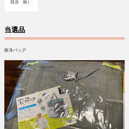
目次
1
当
選
品
当選品
2
当
選
保冷バッグ
数
3
応募履
歴