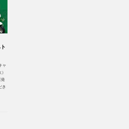
ベト
キャ
火）
選発
だき