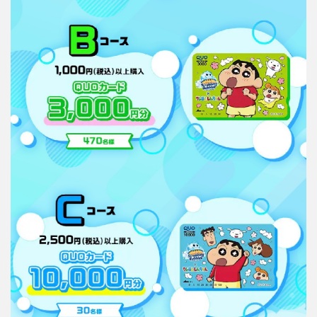
問
い
合
わ
せ
先
10
公式
キャ
ンペ
ーン
サイ
トは
こち
ら