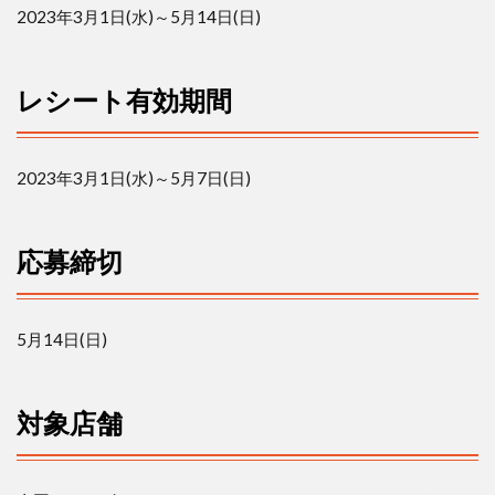
レ
2023
年
3
月
1
日
(
水
)
～
5
月
14
日
(
日
)
シ
ー
ト
レシート有効期間
有
効
期
間
2023
年
3
月
1
日
(
水
)
～
5
月
7
日
(
日
)
3
応
募
応募締切
締
切
4
5
月
14
日
(
日
)
対
象
店
舗
対象店舗
5
賞
品/