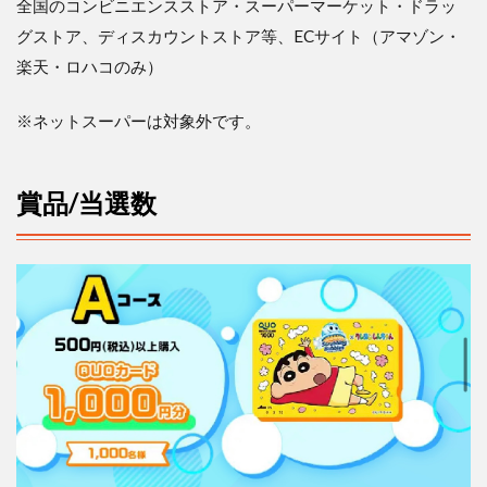
全国のコンビニエンスストア・スーパーマーケット・ドラッ
当
選
グストア、ディスカウントストア等、
EC
サイト（アマゾン・
数
楽天・ロハコのみ）
6
対
※
ネットスーパーは対象外です。
象
商
品
賞品
/
当選数
7
応
募
方
法
8
当
選
発
表
9
お