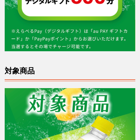
イ
ト
は
こ
ち
ら
対象商品