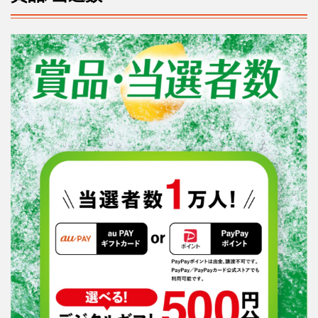
法
5
当
選
発
表
6
お問
い合
わせ
先
7
公
式
キ
ャ
ン
ペ
ー
ン
サ