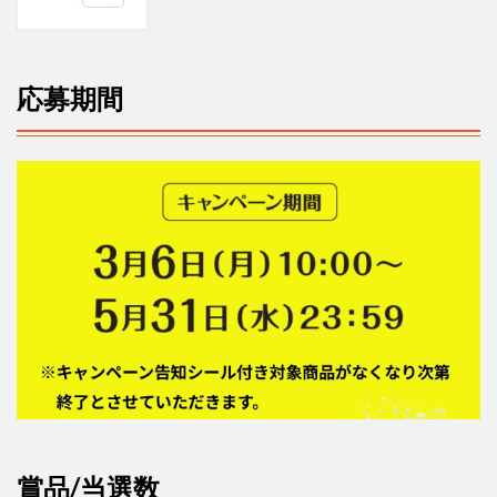
1
応
募
期
応募期間
間
2
賞
品/
当
選
数
3
対
象
商
品
4
応
募
賞品
/
当選数
方