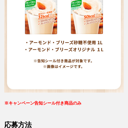
公
式
キ
ャ
ン
ペ
ー
ン
サ
イ
ト
は
こ
ち
ら
※
キャンペーン告知シール付き商品のみ
応募方法