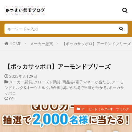
HOME
メーカー懸賞
【ポッカサッポロ】アーモンドブリーズ
【ポッカサッポロ】アーモンドブリーズ
2023年3月29日
メーカー懸賞
,
クローズド懸賞
,
商品券/電子マネーが当たる
,
アーモ
ンドミルク&オーツミルク
,
WEB応募
,
その場で当選が分かる
,
ポッカサ
ッポロ
0件
アーモンドミルク&オーツミルク