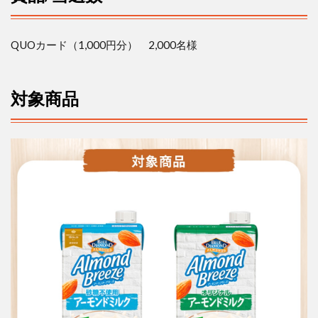
対
象
商
QUO
カード（
1,000
円分）
2,000
名様
品
5
応
対象商品
募
方
法
6
当
選
発
表
7
お問
い合
わせ
先
8