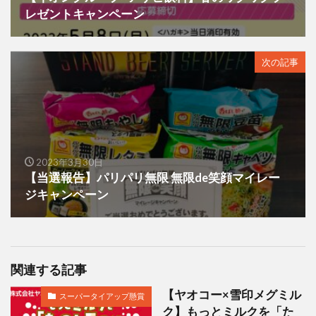
レゼントキャンペーン
次の記事
2023年3月30日
【当選報告】パリパリ無限 無限de笑顔マイレー
ジキャンペーン
関連する記事
【ヤオコー×雪印メグミル
スーパータイアップ懸賞
ク】もっとミルクを「た