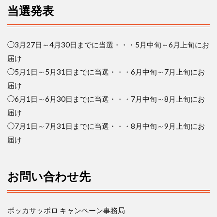
当選発表
◯
3
月
27
日～
4
月
30
日までに当選
・・・
5
月中旬～
6
月上旬にお
届け
◯
5
月
1
日～
5
月
31
日までに当選
・・・
6
月中旬～
7
月上旬にお
届け
◯
6
月
1
日～
6
月
30
日までに当選
・・・
7
月中旬～
8
月上旬にお
届け
◯
7
月
1
日～
7
月
31
日までに当選
・・・
8
月中旬～
9
月上旬にお
届け
お問い合わせ先
ポッカサッポロ
キャンペーン事務局