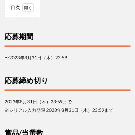
目次
1
応
募
期
応募期間
間
2
応
〜
2023
年
8
月
31
日（木）
23:59
募
締
め
応募締め切り
切
り
3
賞
2023
年
8
月
31
日（木）
23:59
まで
品/
※
シリアル入力期限
2023
年
8
月
31
日（木）
23:59
まで
当
選
数
賞品
/
当選数
4