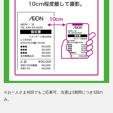
※
お一人さま何回でもご応募可。当選は
1
期間につき
1
回の
み。