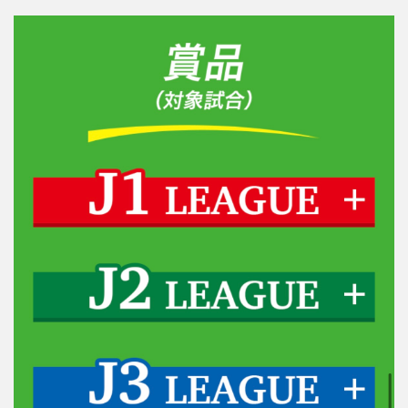
8
公式
キャ
ンペ
ーン
サイ
トは
こち
ら