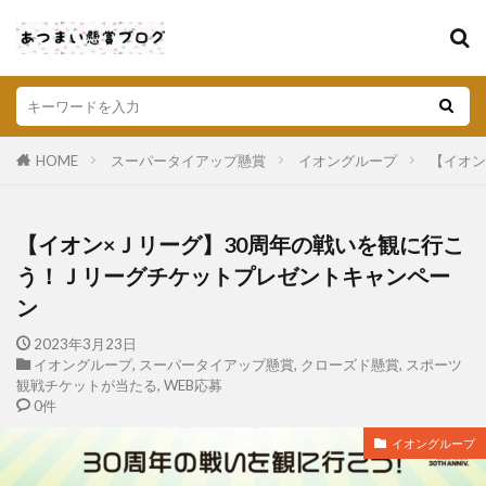
HOME
スーパータイアップ懸賞
イオングループ
【イオン
【イオン×Ｊリーグ】30周年の戦いを観に行こ
う！Ｊリーグチケットプレゼントキャンペー
ン
2023年3月23日
イオングループ
,
スーパータイアップ懸賞
,
クローズド懸賞
,
スポーツ
観戦チケットが当たる
,
WEB応募
0件
イオングループ