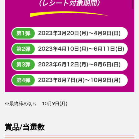
4
対
象
店
舗
5
応
募
方
法
6
当
選
発
表
※最終締め切り 10月
9
日(月)
7
お問
い合
賞品
/
当選数
わせ
先